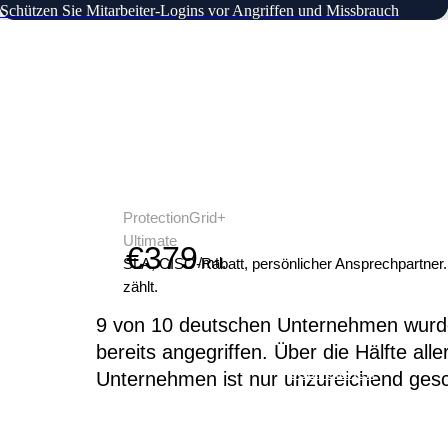
Schützen Sie Mitarbeiter-Logins vor Angriffen und Missbrauch
ProtectionGrid+
Ultimate
€379
/mtl.
SLA, CISO-Rabatt, persönlicher Ansprechpartner.
zählt.
9 von 10 deutschen Unternehmen wur
bereits angegriffen. Über die Hälfte alle
Jetzt starten
Unternehmen ist nur unzureichend gesc